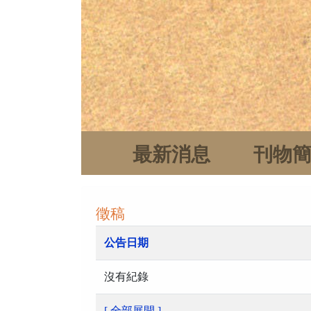
最新消息
刊物
徵稿
公告日期
沒有紀錄
[ 全部展開 ]