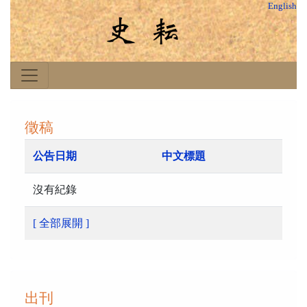
English
徵稿
公告日期
中文標題
沒有紀錄
[ 全部展開 ]
出刊