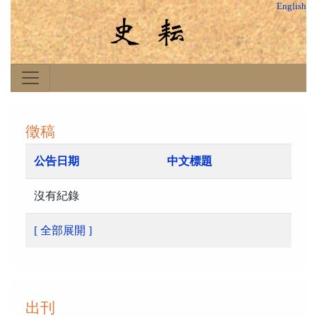
English
徵稿
公告日期
中文標題
沒有紀錄
[ 全部展開 ]
出刊