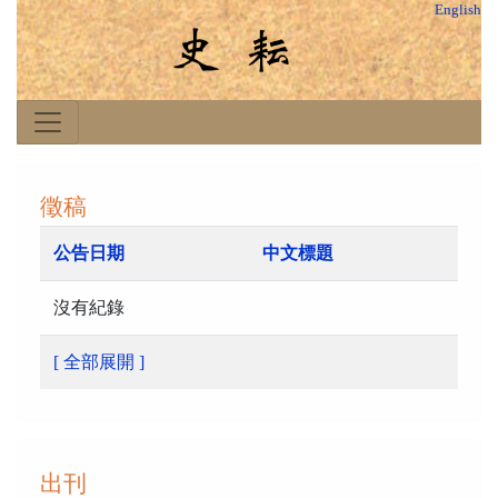
English
徵稿
公告日期
中文標題
沒有紀錄
[ 全部展開 ]
出刊