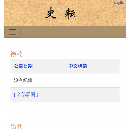
English
徵稿
公告日期
中文標題
沒有紀錄
[ 全部展開 ]
出刊