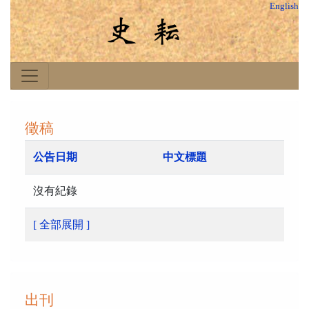
English
徵稿
公告日期
中文標題
沒有紀錄
[ 全部展開 ]
出刊