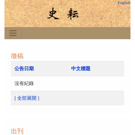
English
徵稿
公告日期
中文標題
沒有紀錄
[ 全部展開 ]
出刊