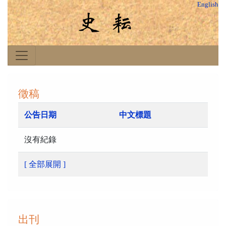
English
徵稿
公告日期
中文標題
沒有紀錄
[ 全部展開 ]
出刊