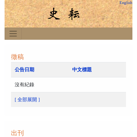
English
徵稿
公告日期
中文標題
沒有紀錄
[ 全部展開 ]
出刊