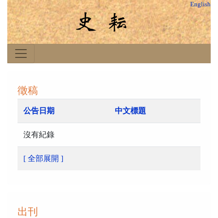
English
徵稿
公告日期
中文標題
沒有紀錄
[ 全部展開 ]
出刊