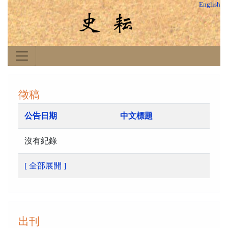
English
徵稿
公告日期
中文標題
沒有紀錄
[ 全部展開 ]
出刊