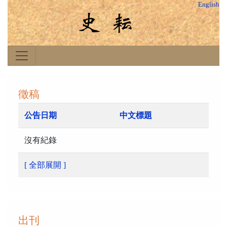
English
徵稿
公告日期
中文標題
沒有紀錄
[ 全部展開 ]
出刊