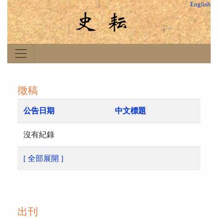
English
徵稿
公告日期
中文標題
沒有紀錄
[ 全部展開 ]
出刊