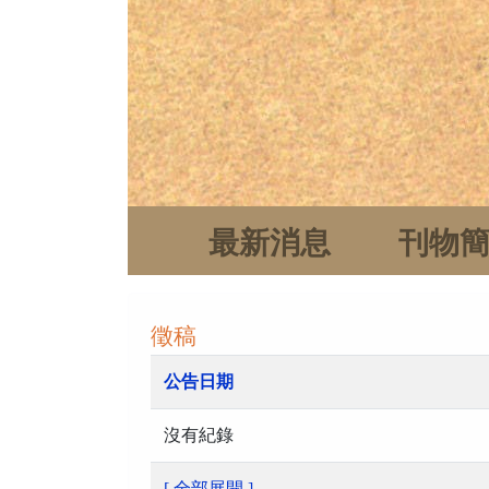
最新消息
刊物
徵稿
公告日期
沒有紀錄
[ 全部展開 ]