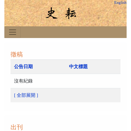
English
徵稿
公告日期
中文標題
沒有紀錄
[ 全部展開 ]
出刊