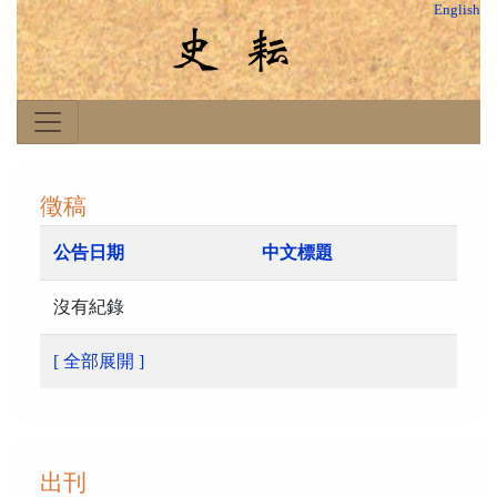
English
徵稿
公告日期
中文標題
沒有紀錄
[ 全部展開 ]
出刊