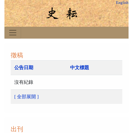
English
徵稿
公告日期
中文標題
沒有紀錄
[ 全部展開 ]
出刊