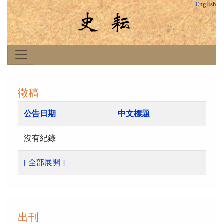
English
徵稿
公告日期
中文標題
沒有紀錄
[ 全部展開 ]
出刊