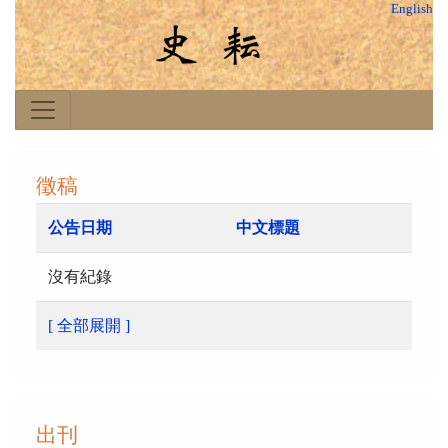
English
徵稿
公告日期
中文標題
沒有紀錄
[ 全部展開 ]
出刊