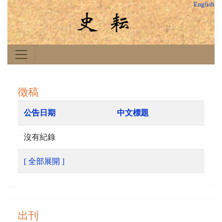
English
徵稿
公告日期
中文標題
沒有紀錄
[ 全部展開 ]
出刊