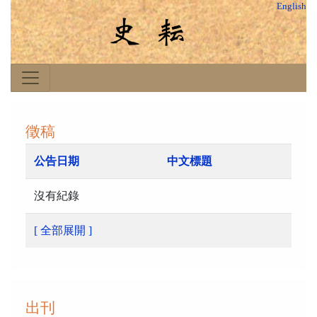
English
徵稿
公告日期
中文標題
沒有紀錄
[ 全部展開 ]
出刊