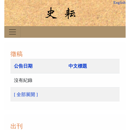
English
徵稿
公告日期
中文標題
沒有紀錄
[ 全部展開 ]
出刊