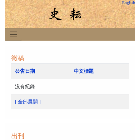
English
徵稿
公告日期
中文標題
沒有紀錄
[ 全部展開 ]
出刊