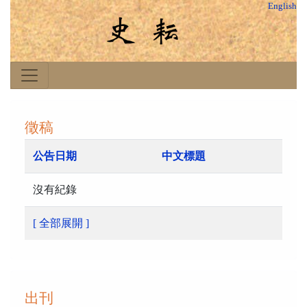
English
徵稿
公告日期
中文標題
沒有紀錄
[ 全部展開 ]
出刊