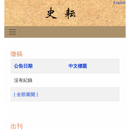
English
徵稿
公告日期
中文標題
沒有紀錄
[ 全部展開 ]
出刊