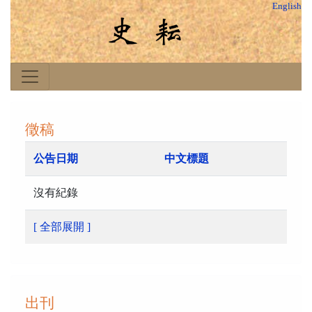
English
徵稿
公告日期
中文標題
沒有紀錄
[ 全部展開 ]
出刊