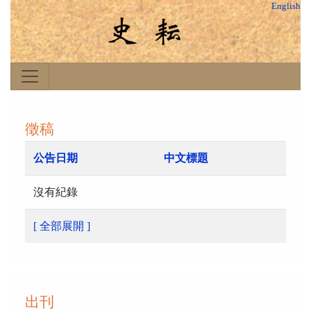
English
徵稿
公告日期
中文標題
沒有紀錄
[ 全部展開 ]
出刊