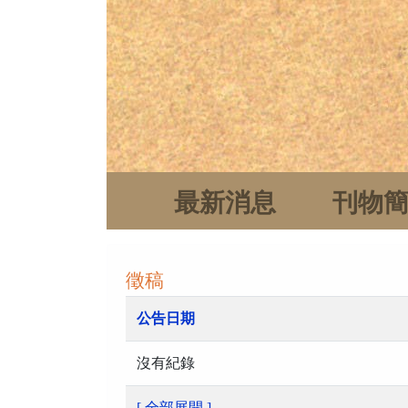
最新消息
刊物
徵稿
公告日期
沒有紀錄
[ 全部展開 ]