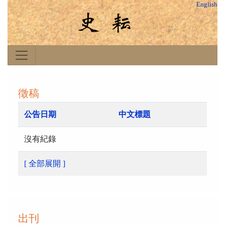
English
徵稿
公告日期
中文標題
沒有紀錄
[ 全部展開 ]
出刊