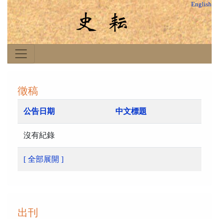
English
徵稿
公告日期
中文標題
沒有紀錄
[ 全部展開 ]
出刊