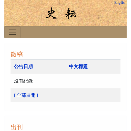
English
徵稿
公告日期
中文標題
沒有紀錄
[ 全部展開 ]
出刊