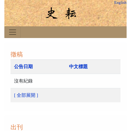
English
徵稿
公告日期
中文標題
沒有紀錄
[ 全部展開 ]
出刊