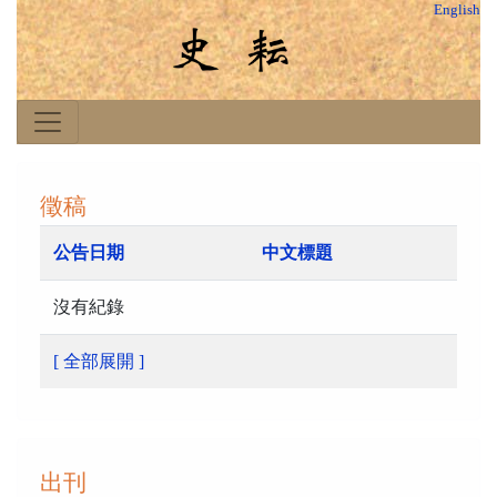
English
徵稿
公告日期
中文標題
沒有紀錄
[ 全部展開 ]
出刊