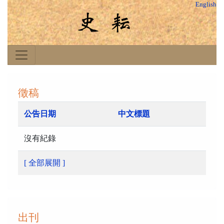
English
徵稿
公告日期
中文標題
沒有紀錄
[ 全部展開 ]
出刊