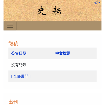
English
徵稿
公告日期
中文標題
沒有紀錄
[ 全部展開 ]
出刊