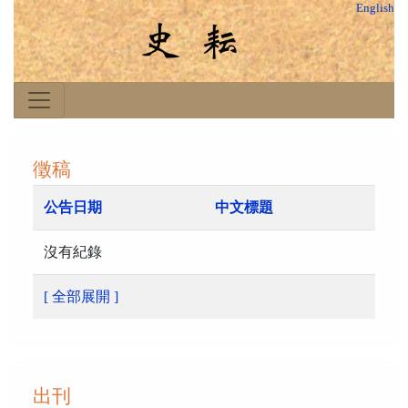
English
徵稿
公告日期
中文標題
沒有紀錄
[ 全部展開 ]
出刊