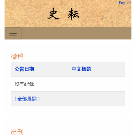
English
徵稿
公告日期
中文標題
沒有紀錄
[ 全部展開 ]
出刊