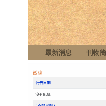
最新消息
刊物
徵稿
公告日期
沒有紀錄
[ 全部展開 ]