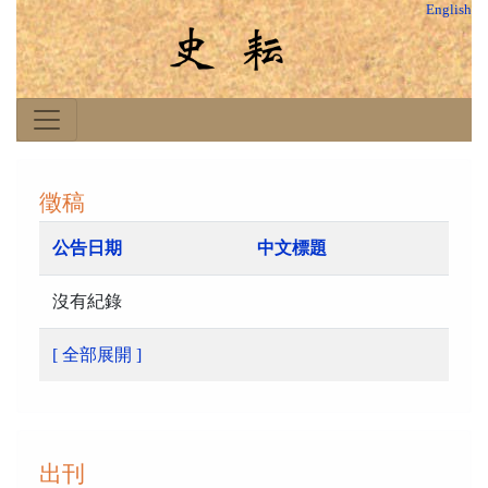
English
徵稿
公告日期
中文標題
沒有紀錄
[ 全部展開 ]
出刊