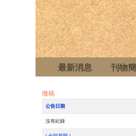
最新消息
刊物
徵稿
公告日期
沒有紀錄
[ 全部展開 ]