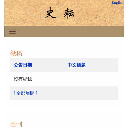
English
徵稿
公告日期
中文標題
沒有紀錄
[ 全部展開 ]
出刊