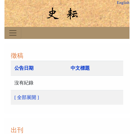
English
徵稿
公告日期
中文標題
沒有紀錄
[ 全部展開 ]
出刊