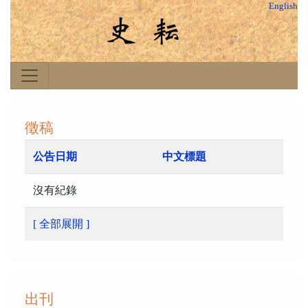
English
徵稿
公告日期
中文標題
沒有紀錄
[ 全部展開 ]
出刊