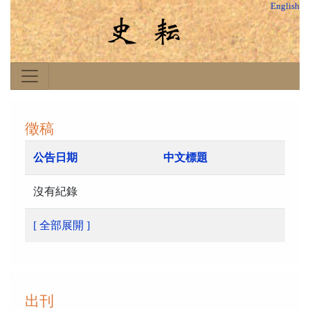
English
徵稿
公告日期
中文標題
沒有紀錄
[ 全部展開 ]
出刊