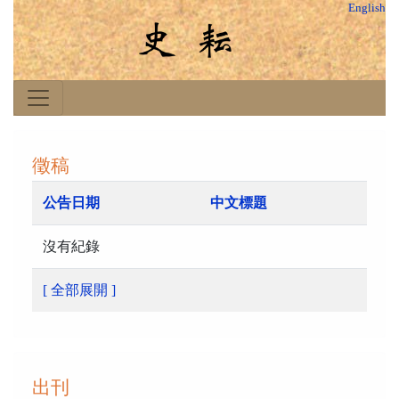
English
徵稿
公告日期
中文標題
沒有紀錄
[ 全部展開 ]
出刊