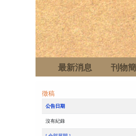
最新消息
刊物
徵稿
公告日期
沒有紀錄
[ 全部展開 ]