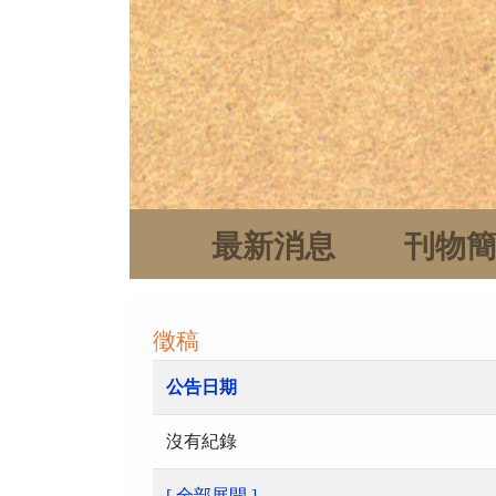
最新消息
刊物
徵稿
公告日期
沒有紀錄
[ 全部展開 ]