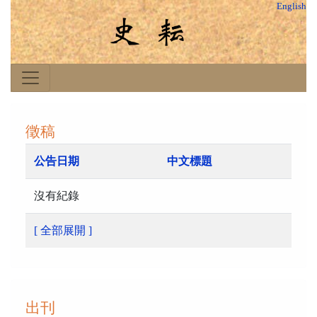
English
徵稿
公告日期
中文標題
沒有紀錄
[ 全部展開 ]
出刊