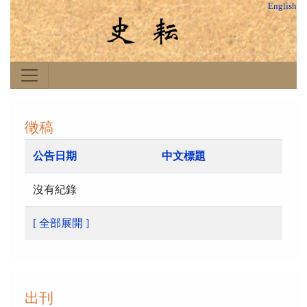
English
徵稿
公告日期
中文標題
沒有紀錄
[ 全部展開 ]
出刊