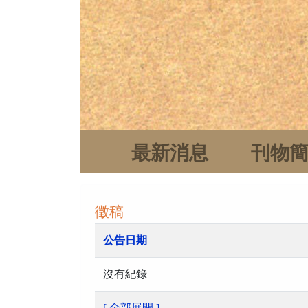
最新消息
刊物
徵稿
公告日期
沒有紀錄
[ 全部展開 ]